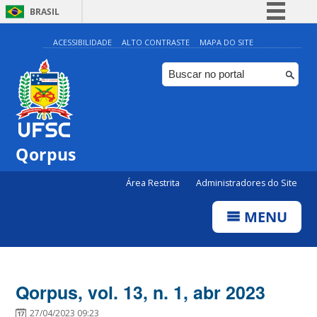
BRASIL
Simplifique!
ACESSIBILIDADE
ALTO CONTRASTE
MAPA DO SITE
Comunica BR
Participe
Acesso à informação
Legislação
Qorpus
Canais
Área Restrita
Administradores do Site
MENU
Qorpus, vol. 13, n. 1, abr 2023
27/04/2023 09:23